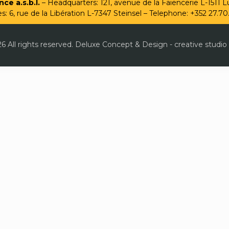
ce a.s.b.l.
– Headquarters: 121, avenue de la Faïencerie L-1511
es: 6, rue de la Libération L-7347 Steinsel – Telephone: +352 27.70
6 All rights reserved. Deluxe Concept & Design - creative studio