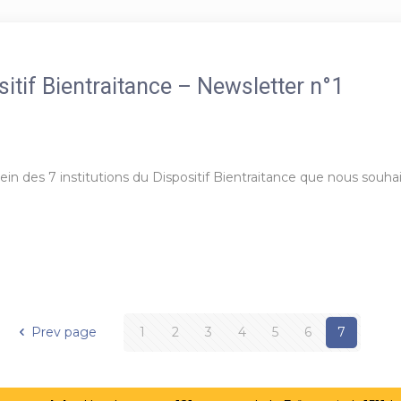
itif Bientraitance – Newsletter n°1
sein des 7 institutions du Dispositif Bientraitance que nous souh
Prev page
1
2
3
4
5
6
7