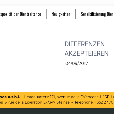
spositif der Bientraitance
Neuigkeiten
Sensibilisierung Bien
DIFFERENZEN
AKZEPTEIEREN
04/09/2017
ce a.s.b.l.
– Headquarters: 121, avenue de la Faïencerie L-1511
es: 6, rue de la Libération L-7347 Steinsel – Telephone: +352 27.70