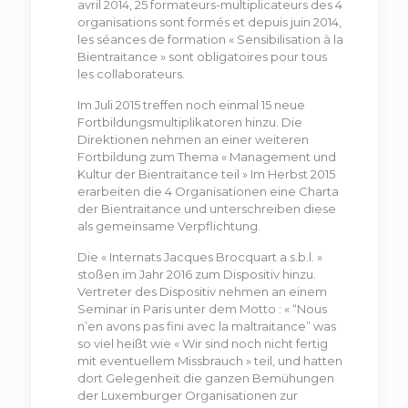
avril 2014, 25 formateurs-multiplicateurs des 4
organisations sont formés et depuis juin 2014,
les séances de formation « Sensibilisation à la
Bientraitance » sont obligatoires pour tous
les collaborateurs.
Im Juli 2015 treffen noch einmal 15 neue
Fortbildungsmultiplikatoren hinzu. Die
Direktionen nehmen an einer weiteren
Fortbildung zum Thema « Management und
Kultur der Bientraitance teil » Im Herbst 2015
erarbeiten die 4 Organisationen eine Charta
der Bientraitance und unterschreiben diese
als gemeinsame Verpflichtung.
Die « Internats Jacques Brocquart a.s.b.l. »
stoßen im Jahr 2016 zum Dispositiv hinzu.
Vertreter des Dispositiv nehmen an einem
Seminar in Paris unter dem Motto : « “Nous
n’en avons pas fini avec la maltraitance” was
so viel heißt wie « Wir sind noch nicht fertig
mit eventuellem Missbrauch » teil, und hatten
dort Gelegenheit die ganzen Bemühungen
der Luxemburger Organisationen zur