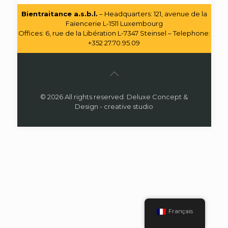
Bientraitance a.s.b.l.
– Headquarters: 121, avenue de la
Faïencerie L-1511 Luxembourg
Offices: 6, rue de la Libération L-7347 Steinsel – Telephone:
+352 27.70.95.09
© 2026 All rights reserved. Deluxe Concept &
Design - creative studio
Français