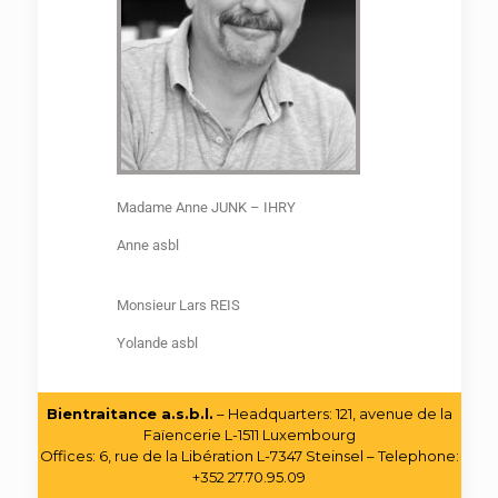
Madame Anne JUNK – IHRY
Anne asbl
Monsieur Lars REIS
Yolande asbl
Bientraitance a.s.b.l.
– Headquarters: 121, avenue de la
Faïencerie L-1511 Luxembourg
Offices: 6, rue de la Libération L-7347 Steinsel – Telephone:
+352 27.70.95.09