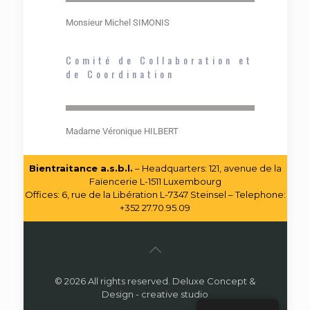
Monsieur Michel SIMONIS
Comité de Collaboration et
de Coordination
Madame Véronique HILBERT
Bientraitance a.s.b.l.
– Headquarters: 121, avenue de la
Faïencerie L-1511 Luxembourg
Offices: 6, rue de la Libération L-7347 Steinsel – Telephone:
+352 27.70.95.09
© 2026 All rights reserved. Deluxe Concept &
Design - creative studio