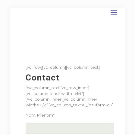
[vc_row][vc_column][vc_column_text]
Contact
[/vc_column_text][vc_row_inner]
[vc_column_inner width= »1/4″]
[/vc_column_inner][vc_column_inner
width= »1/2″][vc_column_text el_id= »form-c »]
Nom, Prénom*